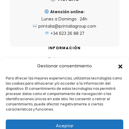
Atención online:
Lunes a Domingo · 24h
printalia@printaliagroup.com
+34 623 26 88 27
INFORMACIÓN
Quiénes somos
Gestionar consentimiento
Preguntas Frecuentes (FAQs)
Política de Devoluciones y Reembolsos
Para ofrecer las mejores experiencias, utilizamos tecnologías como
las cookies para almacenar y/o acceder a la información del
Envíos y plazos de entrega
dispositivo. El consentimiento de estas tecnologías nos permitirá
Política de Privacidad y Cookies
procesar datos como el comportamiento de navegación o las
identificaciones únicas en este sitio. No consentir o retirar el
Condiciones de servicio
consentimiento, puede afectar negativamente a ciertas
características y funciones.
Aceptar