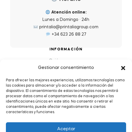
Atención online:
Lunes a Domingo · 24h
printalia@printaliagroup.com
+34 623 26 88 27
INFORMACIÓN
Quiénes somos
Gestionar consentimiento
Preguntas Frecuentes (FAQs)
Política de Devoluciones y Reembolsos
Para ofrecer las mejores experiencias, utilizamos tecnologías como
las cookies para almacenar y/o acceder a la información del
Envíos y plazos de entrega
dispositivo. El consentimiento de estas tecnologías nos permitirá
Política de Privacidad y Cookies
procesar datos como el comportamiento de navegación o las
identificaciones únicas en este sitio. No consentir o retirar el
Condiciones de servicio
consentimiento, puede afectar negativamente a ciertas
características y funciones.
Aceptar