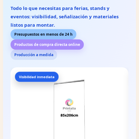
Todo lo que necesitas para ferias, stands y
eventos: visibilidad, señalización y materiales
listos para montar.
Presupuestos en menos de 24 h
Productos de compra directa online
Producción a medida
Foto · Prensa
A