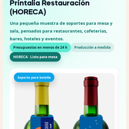
Printalia Restauración
(HORECA)
Una pequeña muestra de soportes para mesa y
sala, pensados para restaurantes, cafeterías,
bares, hoteles y eventos.
Presupuestos en menos de 24 h
Producción a medida
HORECA · Listo para mesa
Presentación de mesa
P