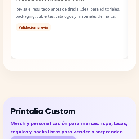
Ad
s,
Eti
ac
Foto lienzos
Convierte tus imágenes en un cuadro con acabado
P
artístico y montaje sobre bastidor.
Regalo top
Printalia Custom
Merch y personalización para marcas: ropa, tazas,
regalos y packs listos para vender o sorprender.