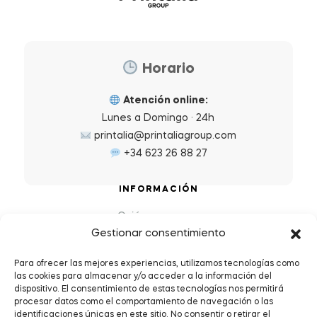
Horario
Atención online:
Lunes a Domingo · 24h
printalia@printaliagroup.com
+34 623 26 88 27
INFORMACIÓN
Quiénes somos
Gestionar consentimiento
Preguntas Frecuentes (FAQs)
Política de Devoluciones y Reembolsos
Para ofrecer las mejores experiencias, utilizamos tecnologías como
las cookies para almacenar y/o acceder a la información del
Envíos y plazos de entrega
dispositivo. El consentimiento de estas tecnologías nos permitirá
Política de Privacidad y Cookies
procesar datos como el comportamiento de navegación o las
identificaciones únicas en este sitio. No consentir o retirar el