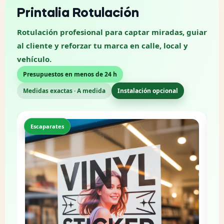
Printalia Rotulación
Rotulación profesional para captar miradas, guiar
al cliente y reforzar tu marca en calle, local y
vehículo.
Presupuestos en menos de 24 h
Medidas exactas · A medida
Instalación opcional
Corte preciso
P