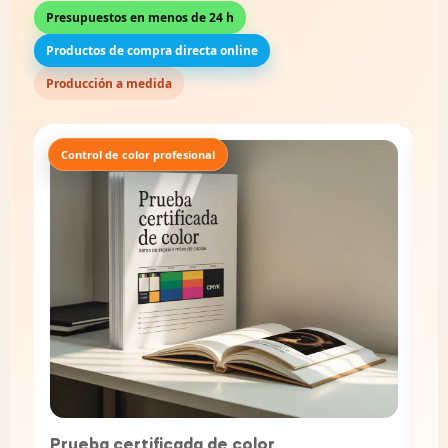
Presupuestos en menos de 24 h
Productos de compra directa online
Producción a medida
Decoración
A