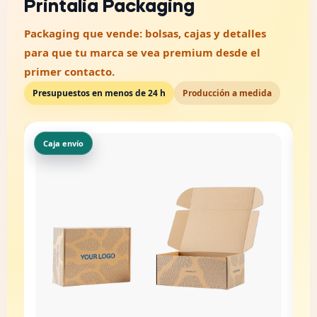
Printalia Packaging
Packaging que vende: bolsas, cajas y detalles
para que tu marca se vea premium desde el
primer contacto.
Presupuestos en menos de 24 h
Producción a medida
Branding
A