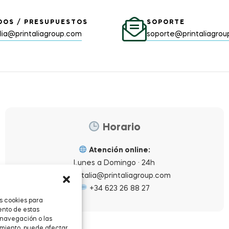
DOS / PRESUPUESTOS
SOPORTE
alia@printaliagroup.com
soporte@printaliagro
Horario
Atención online:
Lunes a Domingo · 24h
printalia@printaliagroup.com
+34 623 26 88 27
s cookies para
ento de estas
 navegación o las
timiento, puede afectar