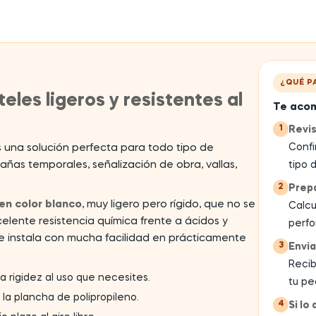
¿QUÉ P
eles ligeros y resistentes al
Te acom
1
Revi
Confi
 una solución perfecta para todo tipo de
añas temporales, señalización de obra, vallas,
tipo d
2
Prep
 en color blanco
, muy ligero pero rígido, que no se
Calcu
elente resistencia química frente a ácidos y
perfo
e instala con mucha facilidad en prácticamente
3
Envia
Recib
 rigidez al uso que necesites.
tu pe
 la plancha de polipropileno.
4
Si lo