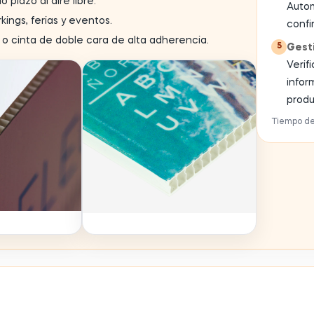
plazo al aire libre.
Auto
kings, ferias y eventos.
confi
os o cinta de doble cara de alta adherencia.
5
Gesti
Verif
info
produ
Tiempo de