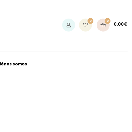
0
0
0.00
€
iénes somos