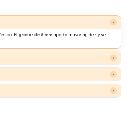
›
ómico. El
grosor de 5 mm
aporta mayor rigidez y se
›
›
›