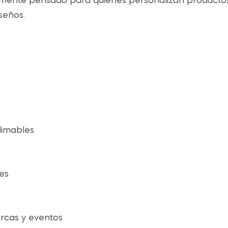
almente pensado para quienes personalizan producto
seños.
limables
es
rcas y eventos