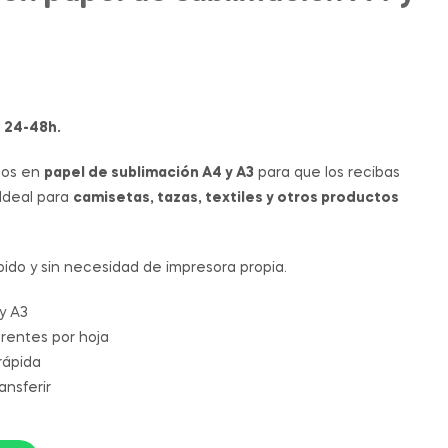
23.71
0.02
€
€
-
0.74
€
n 24-48h.
ños en
papel de sublimación A4 y A3
para que los recibas
 Ideal para
camisetas, tazas, textiles y otros productos
ápido y sin necesidad de impresora propia.
y A3
rentes por hoja
rápida
ansferir