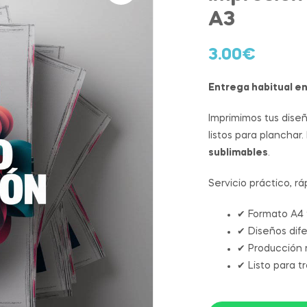
A3
3.00
€
Entrega habitual e
Imprimimos tus dise
listos para planchar.
sublimables
.
Servicio práctico, r
✔ Formato A4 
✔ Diseños dife
✔ Producción 
✔ Listo para tr