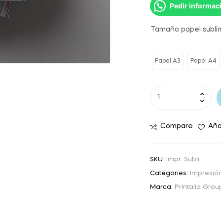
Pedir informac
Tamaño papel subli
Papel A3
Papel A4
Compare
Aña
SKU:
Impr. Subli
Categories:
Impresió
Marca:
Printalia Grou