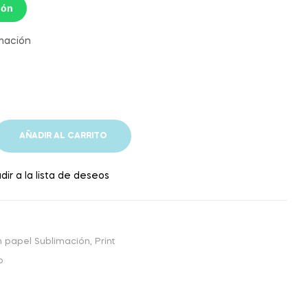
ión
mación
AÑADIR AL CARRITO
dir a la lista de deseos
n papel Sublimación
,
Print
p