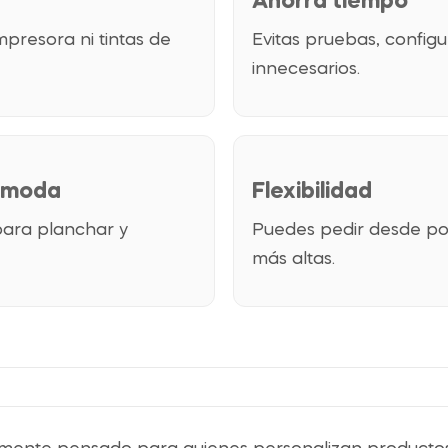
Ahorra tiempo
presora ni tintas de
Evitas pruebas, configu
innecesarios.
ómoda
Flexibilidad
 para planchar y
Puedes pedir desde poc
más altas.