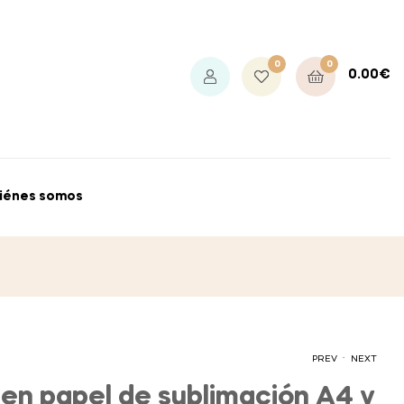
0
0
0.00
€
iénes somos
.
PREV
NEXT
 en papel de sublimación A4 y