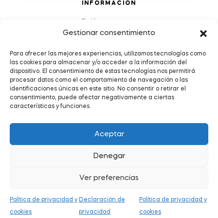
INFORMACIÓN
Quiénes somos
Gestionar consentimiento
Preguntas Frecuentes (FAQs)
Política de Devoluciones y Reembolsos
Para ofrecer las mejores experiencias, utilizamos tecnologías como
las cookies para almacenar y/o acceder a la información del
Envíos y plazos de entrega
dispositivo. El consentimiento de estas tecnologías nos permitirá
Política de Privacidad y Cookies
procesar datos como el comportamiento de navegación o las
identificaciones únicas en este sitio. No consentir o retirar el
Condiciones de servicio
consentimiento, puede afectar negativamente a ciertas
características y funciones.
Aceptar
Denegar
Copyright © 2026
.
Todos los derechos reservados.
Ver preferencias
Política de privacidad y
Declaración de
Política de privacidad y
0
cookies
privacidad
cookies
Tienda
Mi cuenta
Buscar
Favoritos