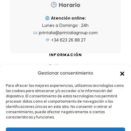
Horario
Atención online:
Lunes a Domingo · 24h
printalia@printaliagroup.com
+34 623 26 88 27
INFORMACIÓN
Quiénes somos
Gestionar consentimiento
Preguntas Frecuentes (FAQs)
Política de Devoluciones y Reembolsos
Para ofrecer las mejores experiencias, utilizamos tecnologías como
las cookies para almacenar y/o acceder a la información del
Envíos y plazos de entrega
dispositivo. El consentimiento de estas tecnologías nos permitirá
Política de Privacidad y Cookies
procesar datos como el comportamiento de navegación o las
identificaciones únicas en este sitio. No consentir o retirar el
Condiciones de servicio
consentimiento, puede afectar negativamente a ciertas
características y funciones.