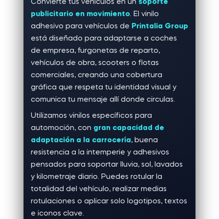
Convierte tus vehículos en un
soporte
publicitario en movimiento
. El vinilo
adhesivo para vehículos de
Printalia Group
está diseñado para adaptarse a coches
de empresa, furgonetas de reparto,
vehículos de obra, scooters o flotas
comerciales, creando una cobertura
gráfica que respeta tu identidad visual y
comunica tu mensaje allí donde circulas.
Utilizamos vinilos específicos para
automoción, con
gran capacidad de
adaptación a la carrocería
, buena
resistencia a la intemperie y adhesivos
pensados para soportar lluvia, sol, lavados
y kilometraje diario. Puedes rotular la
totalidad del vehículo, realizar medias
rotulaciones o aplicar solo logotipos, textos
e iconos clave.