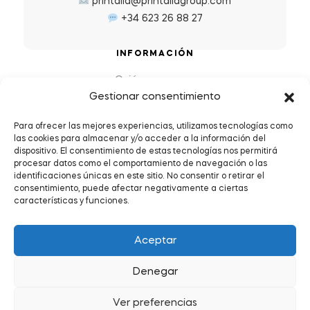
printalia@printaliagroup.com
+34 623 26 88 27
INFORMACIÓN
Quiénes somos
Gestionar consentimiento
Preguntas Frecuentes (FAQs)
Política de Devoluciones y Reembolsos
Para ofrecer las mejores experiencias, utilizamos tecnologías como
las cookies para almacenar y/o acceder a la información del
Envíos y plazos de entrega
dispositivo. El consentimiento de estas tecnologías nos permitirá
Política de Privacidad y Cookies
procesar datos como el comportamiento de navegación o las
identificaciones únicas en este sitio. No consentir o retirar el
Condiciones de servicio
consentimiento, puede afectar negativamente a ciertas
características y funciones.
Aceptar
Denegar
Copyright © 2026
.
Todos los derechos reservados.
Ver preferencias