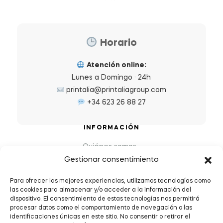
Horario
Atención online:
Lunes a Domingo · 24h
printalia@printaliagroup.com
+34 623 26 88 27
INFORMACIÓN
Quiénes somos
Gestionar consentimiento
Preguntas Frecuentes (FAQs)
Política de Devoluciones y Reembolsos
Para ofrecer las mejores experiencias, utilizamos tecnologías como
las cookies para almacenar y/o acceder a la información del
Envíos y plazos de entrega
dispositivo. El consentimiento de estas tecnologías nos permitirá
Política de Privacidad y Cookies
procesar datos como el comportamiento de navegación o las
identificaciones únicas en este sitio. No consentir o retirar el
Condiciones de servicio