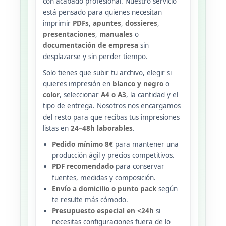
con acabado profesional. Nuestro servicio
está pensado para quienes necesitan
imprimir
PDFs
,
apuntes
,
dossieres
,
presentaciones
,
manuales
o
documentación de empresa
sin
desplazarse y sin perder tiempo.
Solo tienes que subir tu archivo, elegir si
quieres impresión en
blanco y negro
o
color
, seleccionar
A4 o A3
, la cantidad y el
tipo de entrega. Nosotros nos encargamos
del resto para que recibas tus impresiones
listas en
24–48h laborables
.
Pedido mínimo 8€
para mantener una
producción ágil y precios competitivos.
PDF recomendado
para conservar
fuentes, medidas y composición.
Envío a domicilio o punto pack
según
te resulte más cómodo.
Presupuesto especial en <24h
si
necesitas configuraciones fuera de lo