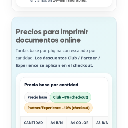
enviamos en
24–48h laborables
.
Precios para imprimir
documentos online
Tarifas base por página con escalado por
cantidad.
Los descuentos Club / Partner /
Experience se aplican en el checkout.
Precio base por cantidad
Precio base
Club −8% (checkout)
Partner/Experience −10% (checkout)
CANTIDAD
A4 B/N
A4 COLOR
A3 B/N
A3 CO