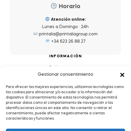
Horario
Atención online:
Lunes a Domingo · 24h
printalia@printaliagroup.com
+34 623 26 88 27
INFORMACIÓN
Quiénes somos
Gestionar consentimiento
Preguntas Frecuentes (FAQs)
Política de Devoluciones y Reembolsos
Para ofrecer las mejores experiencias, utilizamos tecnologías como
las cookies para almacenar y/o acceder a la información del
Envíos y plazos de entrega
dispositivo. El consentimiento de estas tecnologías nos permitirá
Política de Privacidad y Cookies
procesar datos como el comportamiento de navegación o las
identificaciones únicas en este sitio. No consentir o retirar el
Condiciones de servicio
consentimiento, puede afectar negativamente a ciertas
características y funciones.