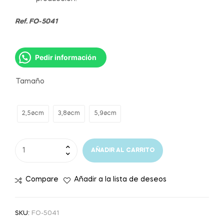
Ref. FO-5041
Pedir información
Tamaño
2,5øcm
3,8øcm
5,9øcm
AÑADIR AL CARRITO
Compare
Añadir a la lista de deseos
SKU:
FO-5041