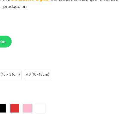
ar producción.
ión
 (15 x 21cm)
A6 (10x15cm)