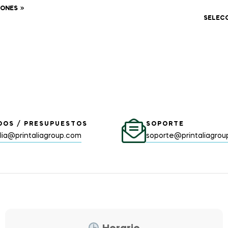
IONES
SELEC
DOS / PRESUPUESTOS
SOPORTE
alia@printaliagroup.com
soporte@printaliagro