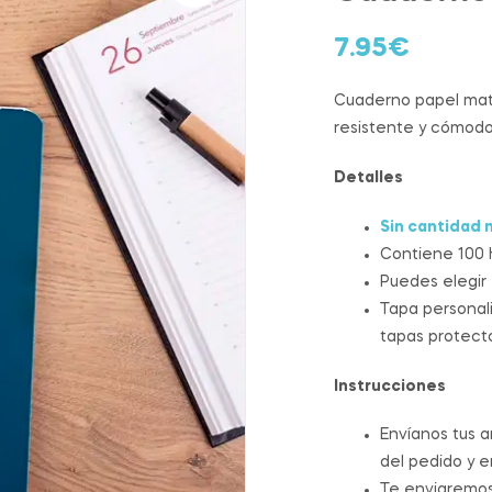
7.95
€
Cuaderno papel mate
resistente y cómodo 
Detalles
Sin cantidad 
Contiene 100 h
Puedes elegir 
Tapa personali
tapas protecto
Instrucciones
Envíanos tus 
del pedido y 
Te enviaremo