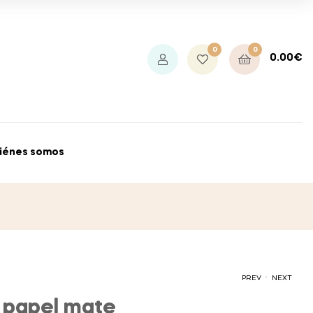
0
0
0.00
€
iénes somos
.
PREV
NEXT
 papel mate