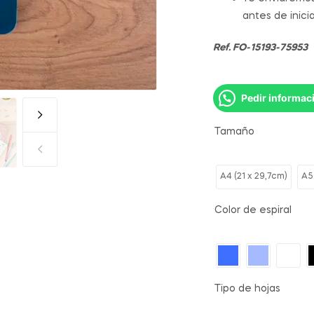
antes de inici
Ref. FO-15193-75953
Pedir informac
Tamaño
A4 (21 x 29,7cm)
A5
Color de espiral
Tipo de hojas