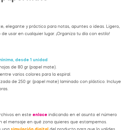
5.11
6.65
€
€
-
-
9.95
14.95
€
€
, elegante y práctico para notas, apuntes o ideas. Ligero,
de usar en cualquier lugar. ¡Organiza tu día con estilo!
mínima, desde 1 unidad
ojas de 80 gr (papel mate).
entre varios colores para la espiral.
zada de 250 gr. (papel mate) laminado con plástico. Incluye
ras.
archivos en este
enlace
indicando en el asunto el número
en el mensaje en qué zona quieres que estampemos.
s una
simulación digital
del producto para que lo valides