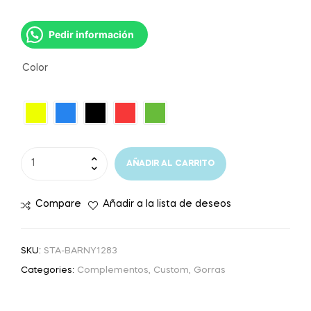
Pedir información
Color
AÑADIR AL CARRITO
Compare
Añadir a la lista de deseos
SKU:
STA-BARNY1283
Categories:
Complementos
,
Custom
,
Gorras