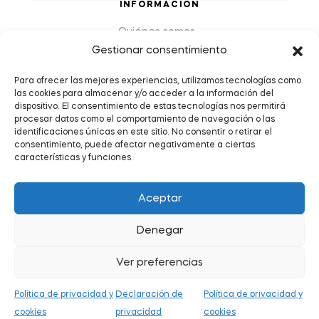
INFORMACIÓN
Quiénes somos
Gestionar consentimiento
Preguntas Frecuentes (FAQs)
Política de Devoluciones y Reembolsos
Para ofrecer las mejores experiencias, utilizamos tecnologías como
las cookies para almacenar y/o acceder a la información del
Envíos y plazos de entrega
dispositivo. El consentimiento de estas tecnologías nos permitirá
Política de Privacidad y Cookies
procesar datos como el comportamiento de navegación o las
identificaciones únicas en este sitio. No consentir o retirar el
Condiciones de servicio
consentimiento, puede afectar negativamente a ciertas
características y funciones.
Aceptar
Denegar
Copyright © 2026
.
Todos los derechos reservados.
Ver preferencias
Política de privacidad y
Declaración de
Política de privacidad y
0
cookies
privacidad
cookies