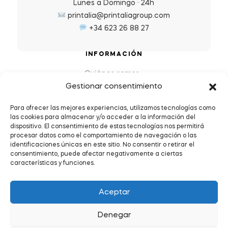
Lunes a Domingo · 24h
printalia@printaliagroup.com
+34 623 26 88 27
INFORMACIÓN
Quiénes somos
Gestionar consentimiento
Preguntas Frecuentes (FAQs)
Política de Devoluciones y Reembolsos
Para ofrecer las mejores experiencias, utilizamos tecnologías como
las cookies para almacenar y/o acceder a la información del
Envíos y plazos de entrega
dispositivo. El consentimiento de estas tecnologías nos permitirá
Política de Privacidad y Cookies
procesar datos como el comportamiento de navegación o las
identificaciones únicas en este sitio. No consentir o retirar el
Condiciones de servicio
consentimiento, puede afectar negativamente a ciertas
características y funciones.
Aceptar
Denegar
Copyright © 2026
.
Todos los derechos reservados.