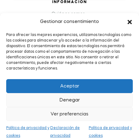
INFORMACIÓN
Quiénes somos
Gestionar consentimiento
Preguntas Frecuentes (FAQs)
Política de Devoluciones y Reembolsos
Para ofrecer las mejores experiencias, utilizamos tecnologías como
las cookies para almacenar y/o acceder a la información del
Envíos y plazos de entrega
dispositivo. El consentimiento de estas tecnologías nos permitirá
Política de Privacidad y Cookies
procesar datos como el comportamiento de navegación o las
identificaciones únicas en este sitio. No consentir o retirar el
Condiciones de servicio
consentimiento, puede afectar negativamente a ciertas
características y funciones.
Aceptar
Denegar
Copyright © 2026
.
Todos los derechos reservados.
Ver preferencias
Política de privacidad y
Declaración de
Política de privacidad y
0
cookies
privacidad
cookies