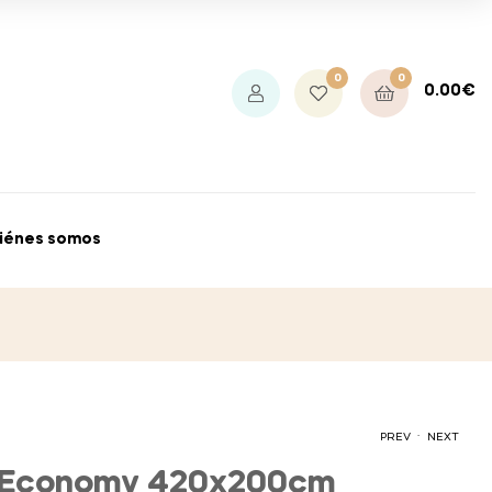
0
0
0.00
€
iénes somos
.
PREV
NEXT
l Economy 420x200cm