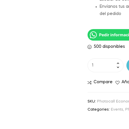
Envíanos tus 
del pedido
Pedir informac
500 disponibles
Compare
Aña
SKU:
Photocall Econ
Categories:
Events
,
P