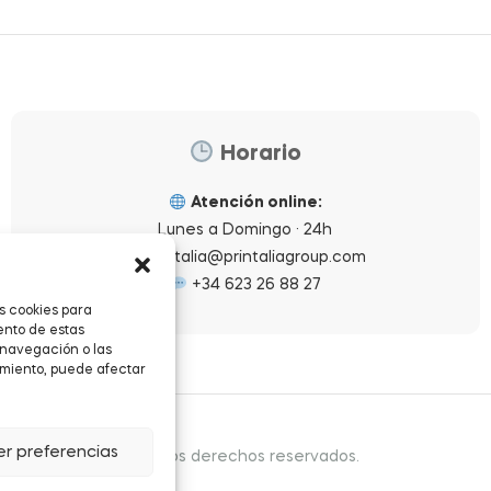
Horario
Atención online:
Lunes a Domingo · 24h
printalia@printaliagroup.com
+34 623 26 88 27
s cookies para
ento de estas
 navegación o las
timiento, puede afectar
er preferencias
yright © 2026
.
Todos los derechos reservados.