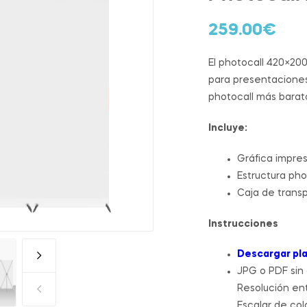
259.00
€
El photocall 420×200
para presentaciones
photocall más barat
Incluye:
Gráfica impre
Estructura ph
Caja de trans
Instrucciones
Descargar pla
JPG o PDF sin
Resolución ent
Escalar de co