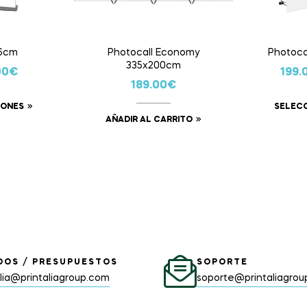
06cm
Photocall Economy
Photoca
335x200cm
00
€
199.
189.00
€
IONES
SELEC
AÑADIR AL CARRITO
DOS / PRESUPUESTOS
SOPORTE
alia@printaliagroup.com
soporte@printaliagro