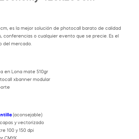
189.00
199.00
€
€
-
439.00
€
cm, es la mejor solución de photocall barato de calidad
, conferencias o cualquier evento que se precie. Es el
o del mercado.
sa en Lona mate 510gr
otocall xbanner modular
porte
ntilla
(aconsejable)
 capas y vectorizado
re 100 y 150 dpi
lor CMYK