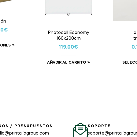
tón
30
€
Photocall Economy
Id
160x200cm
t
IONES
119.00
€
0.
AÑADIR AL CARRITO
SELEC
DOS / PRESUPUESTOS
SOPORTE
alia@printaliagroup.com
soporte@printaliagro