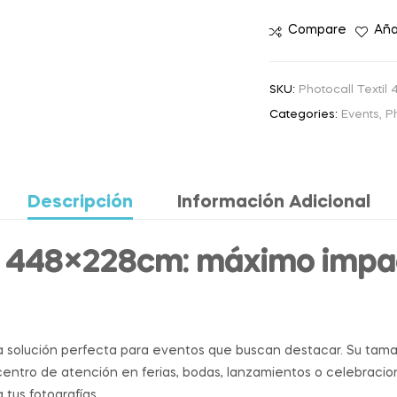
Compare
Aña
SKU:
Photocall Texti
Categories:
Events
,
P
Descripción
Información Adicional
il 448×228cm: máximo impa
a solución perfecta para eventos que buscan destacar. Su tam
 centro de atención en ferias, bodas, lanzamientos o celebracio
tus fotografías.