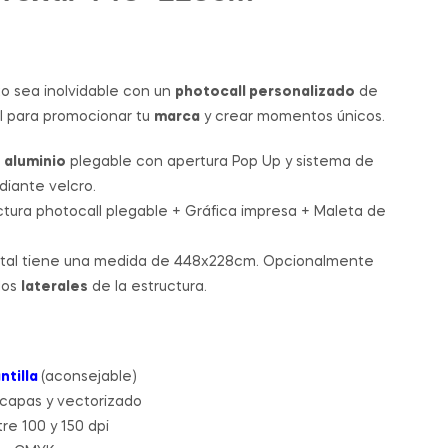
239.00
319.00
€
€
-
-
769.00
539.00
€
€
o sea inolvidable con un
photocall personalizado
de
al para promocionar tu
marca
y crear momentos únicos.
e
aluminio
plegable con apertura Pop Up y sistema de
iante velcro.
tura photocall plegable + Gráfica impresa + Maleta de
ontal tiene una medida de 448x228cm. Opcionalmente
los
laterales
de la estructura.
ntilla
(aconsejable)
 capas y vectorizado
re 100 y 150 dpi