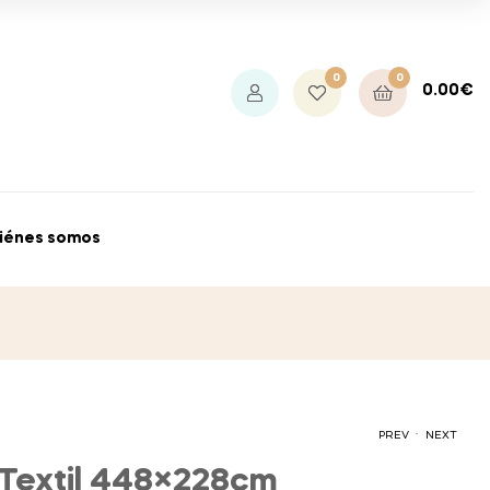
0
0
0.00
€
iénes somos
.
PREV
NEXT
 Textil 448×228cm