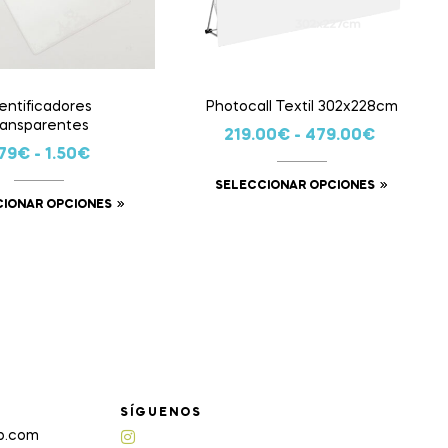
entificadores
Photocall Textil 302x228cm
ransparentes
219.00
€
-
479.00
€
79
€
-
1.50
€
SELECCIONAR OPCIONES
CIONAR OPCIONES
SÍGUENOS
up.com