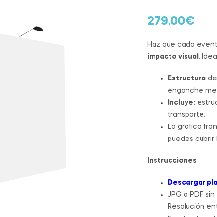
279.00
€
Haz que cada event
impacto visual
. Ide
Estructura
d
enganche med
Incluye:
estruc
transporte.
La gráfica fr
puedes cubrir 
Instrucciones
Descargar pla
JPG o PDF sin
Resolución ent