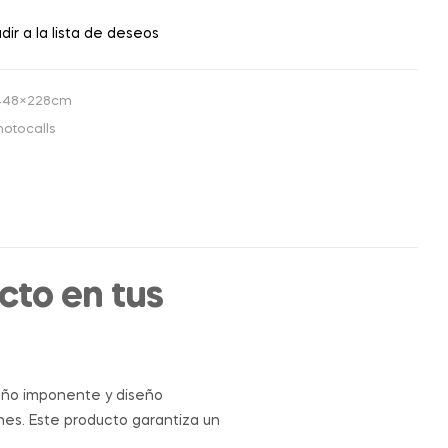
dir a la lista de deseos
l 448×228cm
hotocalls
cto en tus
año imponente y diseño
nes. Este producto garantiza un