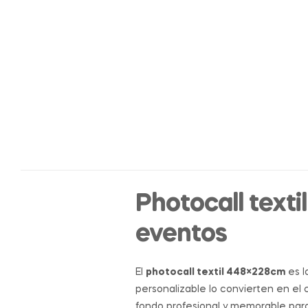
Photocall text
eventos
El
photocall textil 448×228cm
es l
personalizable lo convierten en el
fondo profesional y memorable para 