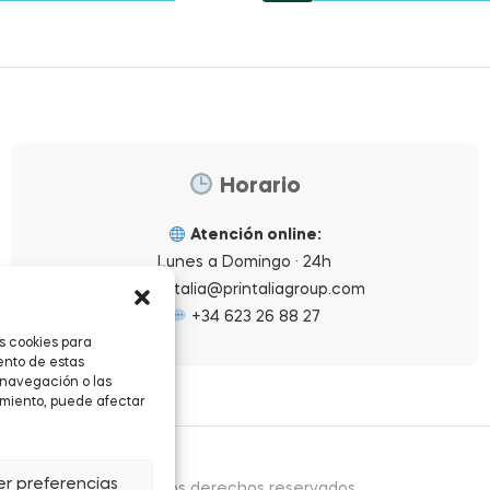
Horario
Atención online:
Lunes a Domingo · 24h
printalia@printaliagroup.com
+34 623 26 88 27
s cookies para
ento de estas
 navegación o las
timiento, puede afectar
er preferencias
yright © 2026
.
Todos los derechos reservados.