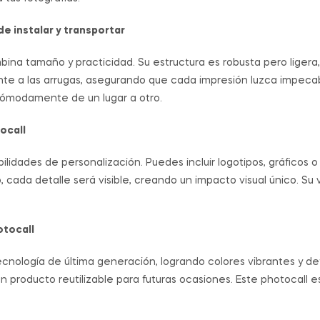
de instalar y transportar
ina tamaño y practicidad. Su estructura es robusta pero ligera,
ente a las arrugas, asegurando que cada impresión luzca impecab
 cómodamente de un lugar a otro.
ocall
ibilidades de personalización. Puedes incluir logotipos, gráfico
 cada detalle será visible, creando un impacto visual único. Su 
otocall
tecnología de última generación, logrando colores vibrantes y deta
 producto reutilizable para futuras ocasiones. Este photocall e