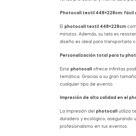
Photocall textil 448×228cm: fácil 
El
photocall textil 448×228cm
comb
minutos. Además, su tela es resist
diseño es ideal para transportarlo
Personalización total para tu phot
Este
photocall
ofrece infinitas pos
temática. Gracias a su gran tamaño,
cualquier tipo de evento.
Impresión de alta calidad en el ph
La impresión del
photocall
utiliza 
duradero y ecológico, asegurando un
profesionalismo en tus eventos.