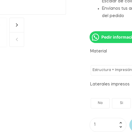
Escalar de co
Envíanos tus 
del pedido
Pedir informac
Material
Estructura + Impresión
Laterales impresos
No
Si