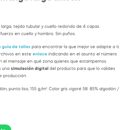
5.90
2.31
€
€
-
-
11.00
20.50
€
€
rga, tejido tubular y cuello redondo de 4 capas.
fuerzo en cuello y hombro. Sin puños.
a
guía de tallas
para encontrar la que mejor se adapte a ti.
archivos en este
enlace
indicando en el asunto el número
en el mensaje en qué zona quieres que estampemos.
s una
simulación digital
del producto para que lo valides
ar producción.
n, punto liso, 155 g/m². Color gris vigoré 58: 85% algodón /