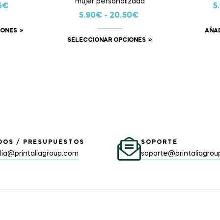
mujer personalizada
5
€
5.
5.90
€
-
20.50
€
IONES
AÑAD
SELECCIONAR OPCIONES
DOS / PRESUPUESTOS
SOPORTE
alia@printaliagroup.com
soporte@printaliagro