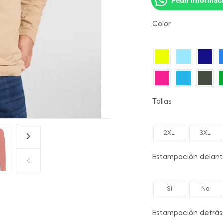
Pedir informac
Color
Tallas
2XL
3XL
Estampación delan
Sí
No
Estampación detrás