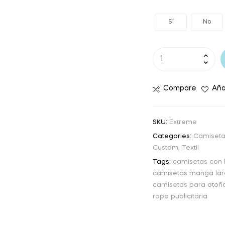
Sí
No
Compare
Aña
SKU:
Extreme
Categories:
Camiseta
Custom
,
Textil
Tags:
camisetas con 
camisetas manga la
camisetas para otoñ
ropa publicitaria