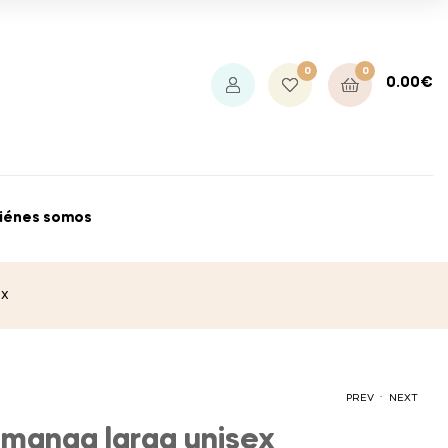
0
0
0.00
€
iénes somos
ex
.
PREV
NEXT
manga larga unisex