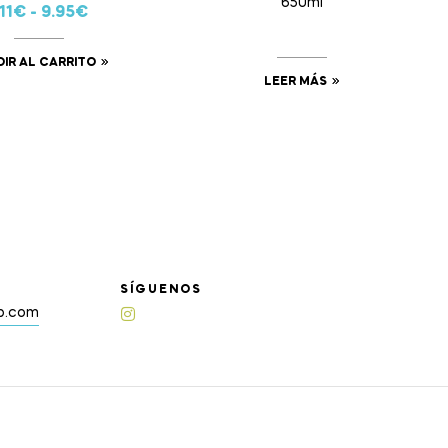
650ml
11
€
-
9.95
€
IR AL CARRITO
LEER MÁS
SÍGUENOS
up.com