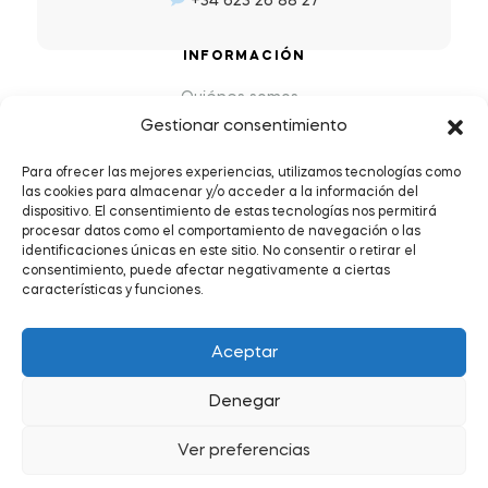
+34 623 26 88 27
INFORMACIÓN
Quiénes somos
Gestionar consentimiento
Preguntas Frecuentes (FAQs)
Política de Devoluciones y Reembolsos
Para ofrecer las mejores experiencias, utilizamos tecnologías como
las cookies para almacenar y/o acceder a la información del
Envíos y plazos de entrega
dispositivo. El consentimiento de estas tecnologías nos permitirá
Política de Privacidad y Cookies
procesar datos como el comportamiento de navegación o las
identificaciones únicas en este sitio. No consentir o retirar el
Condiciones de servicio
consentimiento, puede afectar negativamente a ciertas
características y funciones.
Aceptar
Denegar
Copyright © 2026
.
Todos los derechos reservados.
Ver preferencias