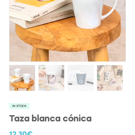
IN STOCK
Taza blanca cónica
12.30
€