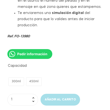
en el asunto el número del pedido y en el
mensaje en qué zona quieres que estampemos.
Te enviaremos una
simulación digital
del
producto para que lo valides antes de iniciar
producción.
Ref. FO-13980
Pedir información
Capacidad
300ml
450ml
AÑADIR AL CARRITO